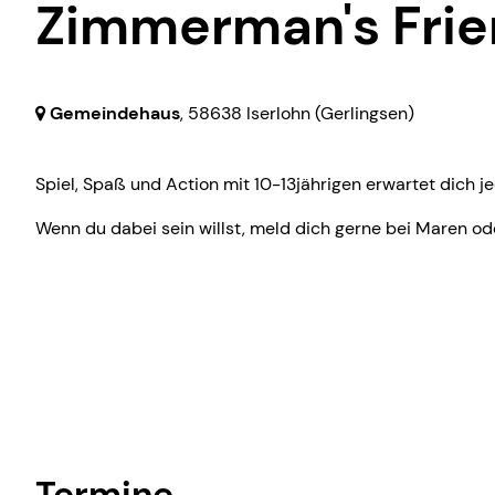
Action
Zimmerman's Fri
Gemeindehaus
,
58638 Iserlohn
(Gerlingsen)
Spiel, Spaß und Action mit 10-13jährigen erwartet dich 
Wenn du dabei sein willst, meld dich gerne bei Maren ode
Termine