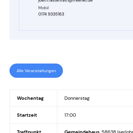
joern.​fastenrath@​freenet.​de
Mobil
0174 9335163
Alle Veranstaltungen
Wochentag
Donnerstag
Startzeit
17:00
Treffpunkt
Gemeindehaus
,
58638 Iserloh