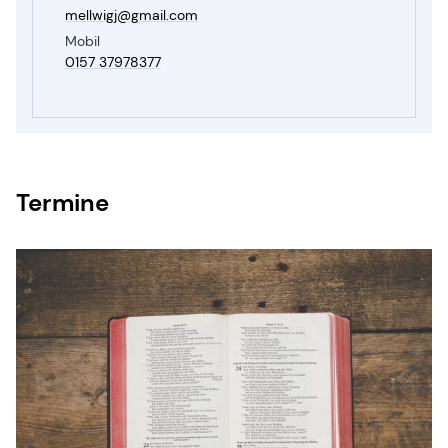
mellwigj@​gmail.​com
Mobil
0157 37978377
Termine